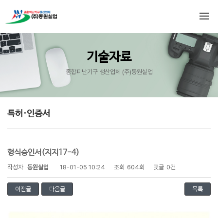
기술자료
종합피난기구 생산업체 (주)동원실업
특허·인증서
형식승인서(지지17-4)
작성자
동원실업
18-01-05 10:24
조회
604회
댓글
0건
이전글
다음글
목록